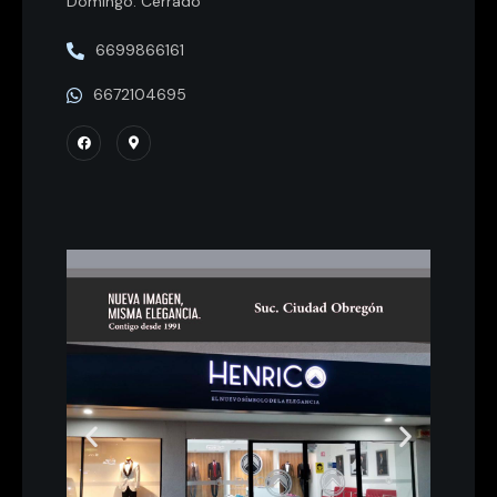
Domingo: Cerrado
6699866161
6672104695