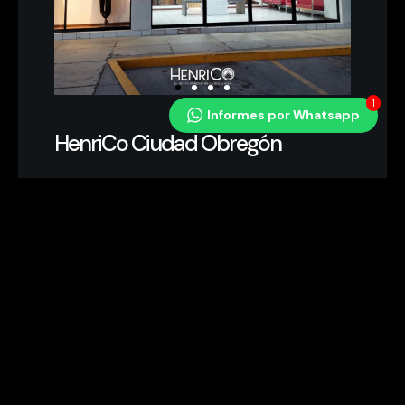
1
Informes por Whatsapp
HenriCo Ciudad Obregón
AGENDAR AHORA
Av. Miguel Alemán Esquina Yaqui Colonia Norte.
Lunes – Viernes: 10:00 am – 8:00 pm
Sábado: 10:00 am – 6:00 pm
Domingo: Cerrado
6444134747