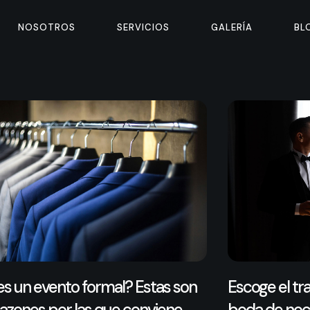
NOSOTROS
SERVICIOS
GALERÍA
BL
es un evento formal? Estas son
Escoge el tr
 razones por las que conviene
boda de no