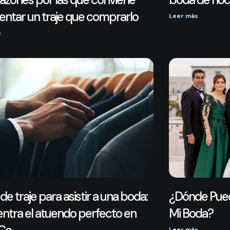
entar un traje que comprarlo
Leer más
s
de traje para asistir a una boda:
¿Dónde Pued
ntra el atuendo perfecto en
Mi Boda?
Leer más