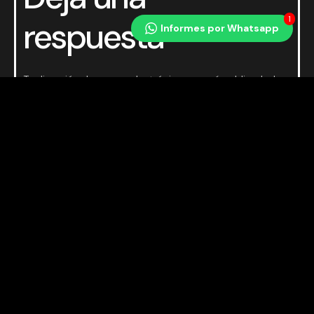
1
respuesta
Informes por Whatsapp
Tu dirección de correo electrónico no será publicada.
Los
campos obligatorios están marcados con
*
COMENTARIO
*
NOMBRE
*